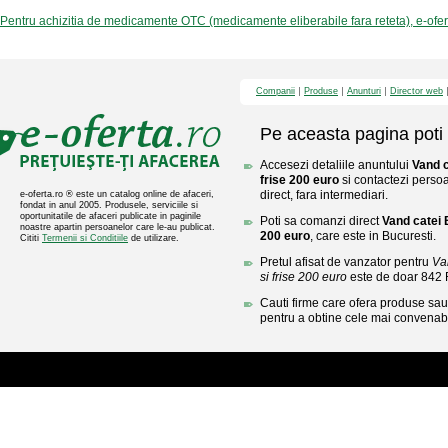
Pentru achizitia de medicamente OTC (medicamente eliberabile fara reteta), e-ofe
Companii
Produse
Anunturi
Director web
Pe aceasta pagina poti 
Accesezi detaliile anuntului
Vand c
frise 200 euro
si contactezi persoa
direct, fara intermediari.
e-oferta.ro ® este un catalog online de afaceri,
fondat in anul 2005. Produsele, serviciile si
oportunitatile de afaceri publicate in paginile
Poti sa comanzi direct
Vand catei 
noastre apartin persoanelor care le-au publicat.
200 euro
, care este in Bucuresti.
Cititi
Termenii si Conditiile
de utilizare.
Pretul afisat de vanzator pentru
Va
si frise 200 euro
este de doar 842
Cauti firme care ofera produse sau 
pentru a obtine cele mai convenabi