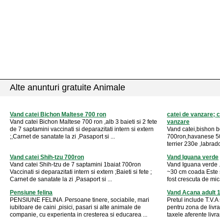
Alte anunturi gratuite Animale
Vand catei Bichon Maltese 700 ron
catei de vanzare; 
Vand catei Bichon Maltese 700 ron ,alb 3 baieti si 2 fete
vanzare
de 7 saptamini vaccinati si deparazitati intern si extern
Vand catei,bishon b
;,Carnet de sanatate la zi ,Pasaport si ...
700ron,havanese 50
terrier 230e ,labrado
Vand catei Shih-tzu 700ron
Vand Iguana verde
Vand catei Shih-tzu de 7 saptamini 1baiat 700ron
Vand Iguana verde .
Vaccinati si deparazitati intern si extern ;Baieti si fete ;
~30 cm coada Este s
Carnet de sanatate la zi ,Pasaport si ...
fost crescuta de mic
Pensiune felina
Vand Acana adult 
PENSIUNE FELINA .Persoane tinere, sociabile, mari
Pretul include T.V.A 
iubitoare de caini ,pisici, pasari si alte animale de
pentru zona de livra
companie, cu experienta in cresterea si educarea ...
taxele aferente livrari