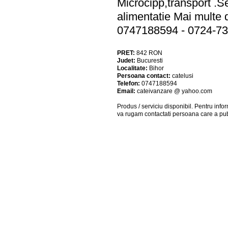
Microcipp,transport .Se
alimentatie Mai multe d
0747188594 - 0724-7
PRET:
842
RON
Judet:
Bucuresti
Localitate:
Bihor
Persoana contact:
catelusi
Telefon:
0747188594
Email:
cateivanzare @ yahoo.com
Produs / serviciu
disponibil
. Pentru info
va rugam contactati persoana care a pub