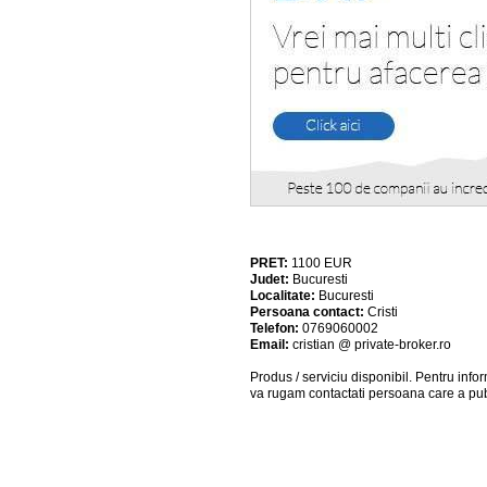
PRET:
1100
EUR
Judet:
Bucuresti
Localitate:
Bucuresti
Persoana contact:
Cristi
Telefon:
0769060002
Email:
cristian @ private-broker.ro
Produs / serviciu
disponibil
. Pentru info
va rugam contactati persoana care a pub