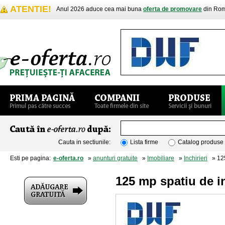
ATENTIE!
Anul 2026 aduce cea mai buna
oferta de promovare
din Rom
Cauta in sectiunile:
Lista firme
Catalog produse
Esti pe pagina:
e-oferta.ro
»
anunturi gratuite
»
Imobiliare
»
Inchirieri
» 125 
125 mp spatiu de in