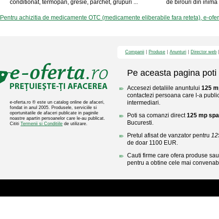
conditionat, termopan, gresie, parchet, grupuri ...
de birouri din inima 
Pentru achizitia de medicamente OTC (medicamente eliberabile fara reteta), e-ofe
Companii
Produse
Anunturi
Director web
Pe aceasta pagina poti 
Accesezi detaliile anuntului
125 mp
contactezi persoana care l-a public
intermediari.
e-oferta.ro ® este un catalog online de afaceri,
fondat in anul 2005. Produsele, serviciile si
oportunitatile de afaceri publicate in paginile
Poti sa comanzi direct
125 mp spat
noastre apartin persoanelor care le-au publicat.
Bucuresti.
Cititi
Termenii si Conditiile
de utilizare.
Pretul afisat de vanzator pentru
12
de doar 1100 EUR.
Cauti firme care ofera produse sau 
pentru a obtine cele mai convenabi