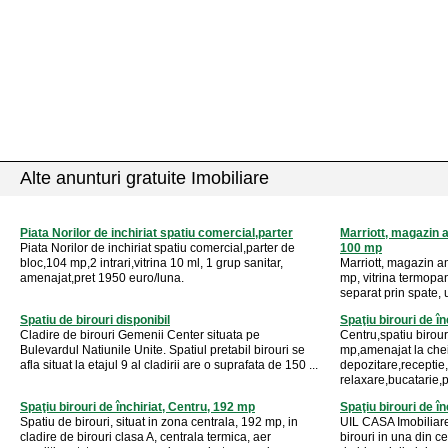
Alte anunturi gratuite Imobiliare
Piata Norilor de inchiriat spatiu comercial,parter
Marriott, magazin a
Piata Norilor de inchiriat spatiu comercial,parter de
100 mp
bloc,104 mp,2 intrari,vitrina 10 ml, 1 grup sanitar,
Marriott, magazin am
amenajat,pret 1950 euro/luna.
mp, vitrina termopa
separat prin spate, u
Spatiu de birouri disponibil
Spaţiu birouri de î
Cladire de birouri Gemenii Center situata pe
Centru,spatiu birour
Bulevardul Natiunile Unite. Spatiul pretabil birouri se
mp,amenajat la chei
afla situat la etajul 9 al cladirii are o suprafata de 150 ...
depozitare,receptie
relaxare,bucatarie,p
Spaţiu birouri de închiriat, Centru, 192 mp
Spaţiu birouri de î
Spatiu de birouri, situat in zona centrala, 192 mp, in
UIL CASA Imobiliare i
cladire de birouri clasa A, centrala termica, aer
birouri in una din ce