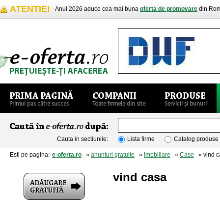
ATENTIE!
Anul 2026 aduce cea mai buna
oferta de promovare
din Rom
Cauta in sectiunile:
Lista firme
Catalog produse
Esti pe pagina:
e-oferta.ro
»
anunturi gratuite
»
Imobiliare
»
Case
» vind c
vind casa