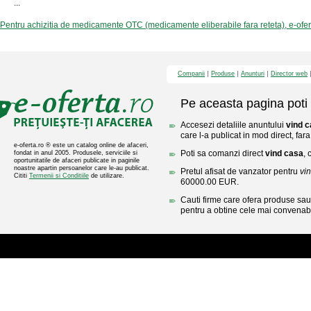
...
Pentru achizitia de medicamente OTC (medicamente eliberabile fara reteta), e-ofe
Companii
Produse
Anunturi
Director web
Pe aceasta pagina poti 
Accesezi detaliile anuntului
vind 
care l-a publicat in mod direct, fara
e-oferta.ro ® este un catalog online de afaceri,
Poti sa comanzi direct
vind casa
, 
fondat in anul 2005. Produsele, serviciile si
oportunitatile de afaceri publicate in paginile
noastre apartin persoanelor care le-au publicat.
Pretul afisat de vanzator pentru
vi
Cititi
Termenii si Conditiile
de utilizare.
60000.00 EUR.
Cauti firme care ofera produse sau 
pentru a obtine cele mai convenabi