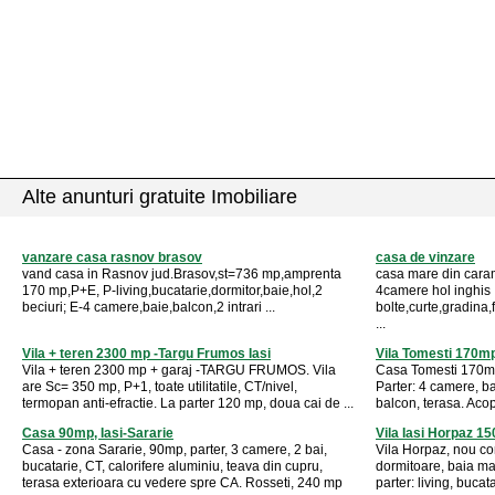
Alte anunturi gratuite Imobiliare
vanzare casa rasnov brasov
casa de vinzare
vand casa in Rasnov jud.Brasov,st=736 mp,amprenta
casa mare din cara
170 mp,P+E, P-living,bucatarie,dormitor,baie,hol,2
4camere hol inghis 
beciuri; E-4 camere,baie,balcon,2 intrari ...
bolte,curte,gradina
...
Vila + teren 2300 mp -Targu Frumos Iasi
Vila Tomesti 170mp
Vila + teren 2300 mp + garaj -TARGU FRUMOS. Vila
Casa Tomesti 170mp,
are Sc= 350 mp, P+1, toate utilitatile, CT/nivel,
Parter: 4 camere, ba
termopan anti-efractie. La parter 120 mp, doua cai de ...
balcon, terasa. Acope
Casa 90mp, Iasi-Sararie
Vila Iasi Horpaz 1
Casa - zona Sararie, 90mp, parter, 3 camere, 2 bai,
Vila Horpaz, nou co
bucatarie, CT, calorifere aluminiu, teava din cupru,
dormitoare, baia ma
terasa exterioara cu vedere spre CA. Rosseti, 240 mp
parter: living, bucat