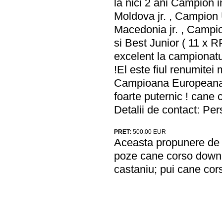
la nici 2 ani Campion i
Moldova jr. , Campion 
Macedonia jr. , Campi
si Best Junior ( 11 x
excelent la campionat
!El este fiul renumite
Campioana Europeana 
foarte puternic ! cane 
Detalii de contact: Per
PRET:
500.00
EUR
Aceasta propunere de a
poze cane corso downl
castaniu; pui cane cor