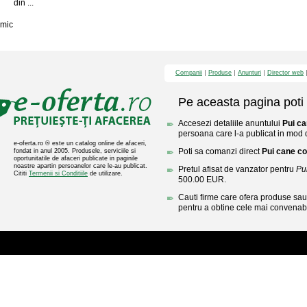
din ...
mic
Companii
Produse
Anunturi
Director web
Pe aceasta pagina poti 
Accesezi detaliile anuntului
Pui c
persoana care l-a publicat in mod di
e-oferta.ro ® este un catalog online de afaceri,
Poti sa comanzi direct
Pui cane c
fondat in anul 2005. Produsele, serviciile si
oportunitatile de afaceri publicate in paginile
noastre apartin persoanelor care le-au publicat.
Pretul afisat de vanzator pentru
Pu
Cititi
Termenii si Conditiile
de utilizare.
500.00 EUR.
Cauti firme care ofera produse sau 
pentru a obtine cele mai convenabi