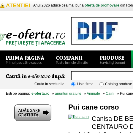
ATENTIE!
Anul 2026 aduce cea mai buna
oferta de promovare
din Rom
Cauta in sectiunile:
Lista firme
Catalog produse
Esti pe pagina:
e-oferta.ro
»
anunturi gratuite
»
Animale
»
Caini
» Pui cane
Pui cane corso
Canisa DE BEL
CENTAURO DI 