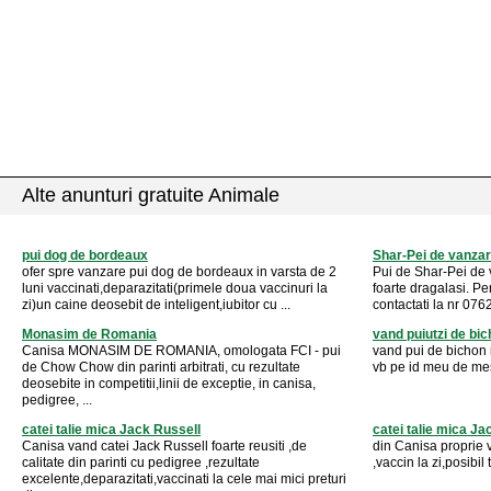
Alte anunturi gratuite Animale
pui dog de bordeaux
Shar-Pei de vanza
ofer spre vanzare pui dog de bordeaux in varsta de 2
Pui de Shar-Pei de va
luni vaccinati,deparazitati(primele doua vaccinuri la
foarte dragalasi. Pe
zi)un caine deosebit de inteligent,iubitor cu ...
contactati la nr 0762
Monasim de Romania
vand puiutzi de bi
Canisa MONASIM DE ROMANIA, omologata FCI - pui
vand pui de bichon 
de Chow Chow din parinti arbitrati, cu rezultate
vb pe id meu de me
deosebite in competitii,linii de exceptie, in canisa,
pedigree, ...
catei talie mica Jack Russell
catei talie mica Ja
Canisa vand catei Jack Russell foarte reusiti ,de
din Canisa proprie 
calitate din parinti cu pedigree ,rezultate
,vaccin la zi,posibil 
excelente,deparazitati,vaccinati la cele mai mici preturi