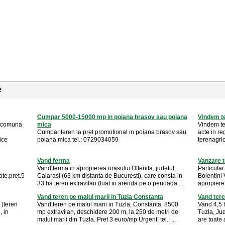
e
Cumpar 5000-15000 mp in poiana brasov sau poiana
Vindem te
n comuna
mica
Vindem ter
Cumpar teren la pret promotional in poiana brasov sau
acte in re
ice
poiana mica tel.: 0729034059
terenagr
Vand ferma
Vanzare t
Vand ferma in apropierea orasului Oltenita, judetul
Particula
ate.pret.5
Calarasi (63 km distanta de Bucuresti), care consta in
Bolentini V
33 ha teren extravilan (luat in arenda pe o perioada ...
apropiere 
Vand teren pe malul marii in Tuzla Constanta
Vand tere
)teren
Vand teren pe malul marii in Tuzla, Constanta. 8500
Vand 4,5 h
, in
mp extravilan, deschidere 200 m, la 250 de metri de
Tuzla, Ju
malul marii din Tuzla. Pret 3 euro/mp Urgent! tel.: ...
are toate 