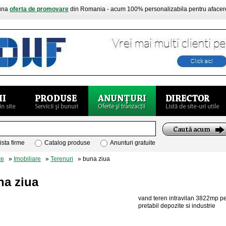
buna
oferta de promovare
din Romania - acum 100% personalizabila pentru aface
ista firme
Catalog produse
Anunturi gratuite
te
»
Imobiliare
»
Terenuri
» buna ziua
na ziua
vand teren intravilan 3822mp pe
pretabil depozite si industrie