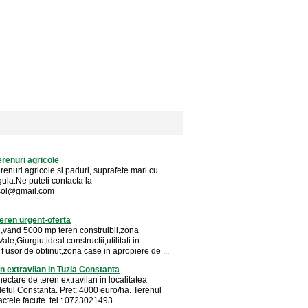
renuri agricole
enuri agricole si paduri, suprafete mari cu
gula.Ne puteti contacta la
icol@gmail.com
eren urgent-oferta
r ,vand 5000 mp teren construibil,zona
ale,Giurgiu,ideal constructii,utilitati in
f usor de obtinut,zona case in apropiere de ...
n extravilan in Tuzla Constanta
ectare de teren extravilan in localitatea
detul Constanta. Pret: 4000 euro/ha. Terenul
actele facute. tel.: 0723021493