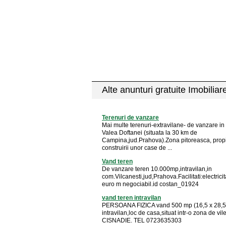
Alte anunturi gratuite Imobiliar
Terenuri de vanzare
Mai multe terenuri-extravilane- de vanzare i
Valea Doftanei (situata la 30 km de
Campina,jud.Prahova).Zona pitoreasca, prop
construirii unor case de ...
Vand teren
De vanzare teren 10.000mp,intravilan,in
com.Vilcanesti,jud,Prahova.Facilitati:electricit
euro m negociabil.id costan_01924
vand teren intravilan
PERSOANA FIZICA vand 500 mp (16,5 x 28,5 
intravilan,loc de casa,situat intr-o zona de vile
CISNADIE. TEL 0723635303