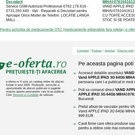
Decodarii
MIHAI:0761041612
Service GSM Autorizat Profesional-0762.176.616 -
VAND APPLE IPAD 
0731.293.440 - Vali - Reparatii si Decodari pentru
MIHAI:0761041612
Aproape Orice Model de Telefon. LOCATIE LANGA
CU TOATE ACCESO
MALL ...
STOC SI SE POATE 
Pentru achizitia de medicamente OTC (medicamente eliberabile fara reteta), e-ofe
Companii
Produse
Anunturi
Director web
Pe aceasta pagina poti 
Accesezi detaliile anuntului
VAND 
Vand APPLE IPAD 3G 64Gb MIHA
persoana care l-a publicat in mod di
e-oferta.ro ® este un catalog online de afaceri,
fondat in anul 2005. Produsele, serviciile si
oportunitatile de afaceri publicate in paginile
Poti sa comanzi direct
VAND APPL
noastre apartin persoanelor care le-au publicat.
APPLE IPAD 3G 64Gb MIHAI:076
Cititi
Termenii si Conditiile
de utilizare.
Bucuresti.
Pretul afisat de vanzator pentru
VA
Vand APPLE IPAD 3G 64Gb MIHA
999 EUR.
Cauti firme care ofera produse sau 
pentru a obtine cele mai convenabi