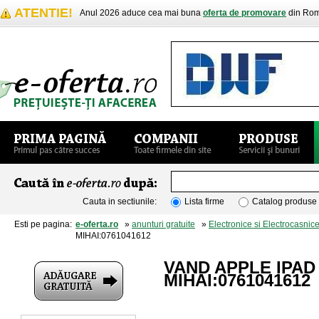
ATENTIE!
Anul 2026 aduce cea mai buna
oferta de promovare
din Rom
Cauta in sectiunile:
Lista firme
Catalog produse
Esti pe pagina:
e-oferta.ro
»
anunturi gratuite
»
Electronice si Electrocasnic
MIHAI:0761041612
VAND APPLE IPAD 
MIHAI:0761041612