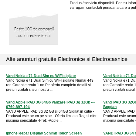
Produs / serviciu
disponibil
. Pentru info
va rugam contactati persoana care a pub
Alte anunturi gratuite Electronice si Electrocasnice
Vand Nokia e71 Dual Sim cu WIFI sigilate
Vand Nokia e71 Dua
Vand Nokia e71 Dual Sim cu WIFI sigilate Numai 449
Vand Nokia e71 Dua
ron Garantie reala 1 an Ptr oferta completa detalii si
ron Garantie reala 1
preturi vizitati siteul nostru ...
preturi vizitati siteul 
Vand Apple IPAD 3G 64Gb Vanzare IPAD 3g 32Gb ---
Vand IPAD 3G 32Gb 
0769-897-194
Bogdan
VAND APPLE IPAD 3g 32 GB si 64GB Sigilat in cutie -
VAND APPLE IPAD 3g
Produsul este acum pe stoc --Oferta limitata Rog si ofer
Produsul este acum p
maxima seriozitate -Pret: -Apple ...
maxima seriozitate -P
Iphone Repar Display Schimb Touch Screen
VAND IPAD 3G 64 