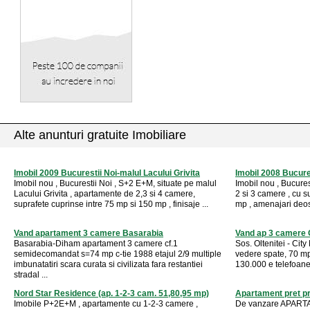
Alte anunturi gratuite Imobiliare
Imobil 2009 Bucurestii Noi-malul Lacului Grivita
Imobil 2008 Bucure
Imobil nou , Bucurestii Noi , S+2 E+M, situate pe malul
Imobil nou , Bucure
Lacului Grivita , apartamente de 2,3 si 4 camere,
2 si 3 camere , cu s
suprafete cuprinse intre 75 mp si 150 mp , finisaje ...
mp , amenajari deose
Vand apartament 3 camere Basarabia
Vand ap 3 camere C
Basarabia-Diham apartament 3 camere cf.1
Sos. Oltenitei - City
semidecomandat s=74 mp c-tie 1988 etajul 2/9 multiple
vedere spate, 70 mp,
imbunatatiri scara curata si civilizata fara restantiei
130.000 e telefoan
stradal ...
Nord Star Residence (ap. 1-2-3 cam. 51,80,95 mp)
Apartament pret p
Imobile P+2E+M , apartamente cu 1-2-3 camere ,
De vanzare APAR