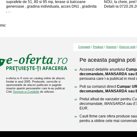
suprafete de 51, 80 si 95 mp, terase si balcoane
NOU, la cheie, pret
generoase , gradina individuala, acces DN1 , gradinita
Detalii la 0720.26.
, ...
mic
Companii
Produse
Anunturi
Director web
Pe aceasta pagina poti 
Accesezi detaliile anuntului
Cumpa
decomandate, MANSARDA sau E
persoana care l-a publicat in mod di
e-oferta.ro ® este un catalog online de afaceri,
fondat in anul 2005. Produsele, serviciile si
oportunitatile de afaceri publicate in paginile
Poti sa comanzi direct
Cumpar UR
noastre apartin persoanelor care le-au publicat.
decomandate, MANSARDA sau E
Cititi
Termenii si Conditiile
de utilizare.
Pretul afisat de vanzator pentru
Cu
decomandate, MANSARDA sau ET
EUR.
Cauti firme care ofera produse sau 
pentru a obtine cele mai convenabi