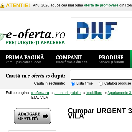
ATENTIE!
Anul 2026 aduce cea mai buna
oferta de promovare
din Rom
Cauta in sectiunile:
Lista firme
Catalog produse
Esti pe pagina:
e-oferta.ro
»
anunturi gratuite
»
Imobiliare
»
Apartamente 3
ETAJ VILA
Cumpar URGENT 3
VILA